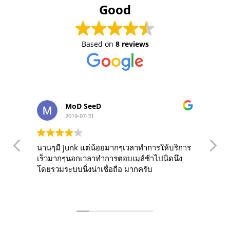
Good
Based on
8 reviews
MoD SeeD
2019-07-31
นานๆมี junk แต่น้อยมากๆเวลาทำการให้บริการ
O
เร็วมากๆนอกเวลาทำการตอบเมล์ช้าไปนิดนึง
f
โดยรวมระบบนิ่งน่าเชื่อถือ มากครับ
years. The s
r
f
d
a
t