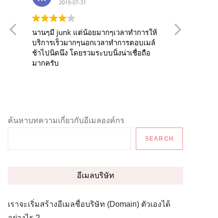
2019-07-31
2
นานๆมี junk แต่น้อยมากๆเวลาทำการให้
Our comp
บริการเร็วมากๆนอกเวลาทำการตอบเมล์
service 
ช้าไปนิดนึง โดยรวมระบบนิ่งน่าเชื่อถือ
over the last 
มากครับ
runs very
Also, it
from web
all devi
love the
to manip
ค้นหาบทความเกี่ยวกับอีเมลองค์กร
and functionality. 
of this 
SEARCH
no matte
incident
support 
you are 
อีเมลบริษัท
solution,
recomme
เราจะเริ่มสร้างอีเมลชื่อบริษัท (Domain) ตัวเองได้
อย่างไร ?