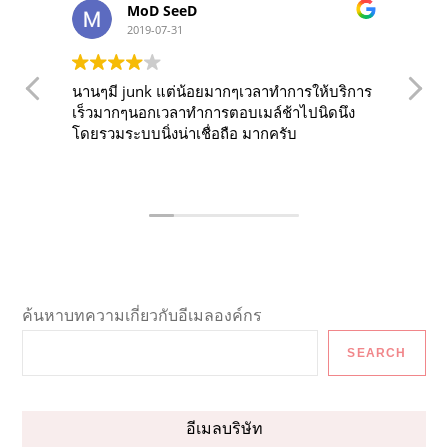
ให้คะแนนการให้บริการของเรา
[Total:
0
Average:
0
]
ZOHO WORKPLACE
Post
Previous
Next
Previous
Next
Post
Post
Zoho Cliq ใน Zoho
วิธี Update แก้ไข
navigation
Workplace คืออะไร ?
Password Email ใน