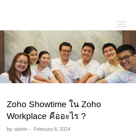
Skip
to
content
Zoho Showtime ใน Zoho
Workplace คืออะไร ?
by:
admin