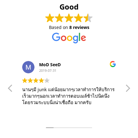
Good
Based on
8 reviews
MoD SeeD
2019-07-31
นานๆมี junk แต่น้อยมากๆเวลาทำการให้บริการ
O
เร็วมากๆนอกเวลาทำการตอบเมล์ช้าไปนิดนึง
f
โดยรวมระบบนิ่งน่าเชื่อถือ มากครับ
years. The s
r
f
d
a
t