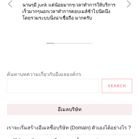
นานๆมี junk แต่น้อยมากๆเวลาทำการให้บริการ
O
เร็วมากๆนอกเวลาทำการตอบเมล์ช้าไปนิดนึง
f
โดยรวมระบบนิ่งน่าเชื่อถือ มากครับ
years. The s
r
f
d
a
t
f
i
i
ค้นหาบทความเกี่ยวกับอีเมลองค์กร
su
l
SEARCH
w
L
อีเมลบริษัท
เราจะเริ่มสร้างอีเมลชื่อบริษัท (Domain) ตัวเองได้อย่างไร ?