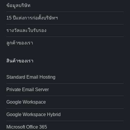
ข้อมูลบริษัท
15 ปีแห่งการก่อตั้งบริษัทฯ
รางวัลและใบรับรอง
ลูกค้าของเรา
สินค้าของเรา
Standard Email Hosting
Private Email Server
Google Workspace
Google Workspace Hybrid
Microsoft Office 365