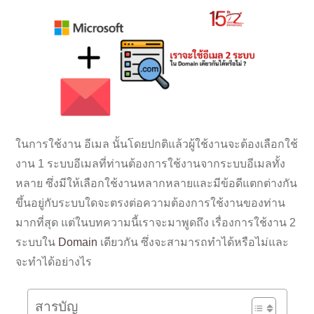
ในการใช้งาน อีเมล นั้นโดยปกติแล้วผู้ใช้งานจะต้องเลือกใช้
งาน 1 ระบบอีเมลที่ท่านต้องการใช้งานจากระบบอีเมลทั้ง
หลาย ซึ่งมีให้เลือกใช้งานหลากหลายและมีข้อดีแตกต่างกัน
ขึ้นอยู่กับระบบใดจะตรงต่อความต้องการใช้งานของท่าน
มากที่สุด แต่ในบทความนี้เราจะมาพูดถึง เรื่องการใช้งาน 2
ระบบใน
Domain
เดียวกัน ซึ่งจะสามารถทำได้หรือไม่และ
จะทำได้อย่างไร
สารบัญ