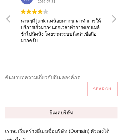
2019-07-31
2
นานๆมี junk แต่น้อยมากๆเวลาทำการให้
Our comp
บริการเร็วมากๆนอกเวลาทำการตอบเมล์
service 
ช้าไปนิดนึง โดยรวมระบบนิ่งน่าเชื่อถือ
over the last 
มากครับ
runs very
Also, it
from web
all devi
love the
to manip
ค้นหาบทความเกี่ยวกับอีเมลองค์กร
and functionality. 
of this 
SEARCH
no matte
incident
support 
you are 
อีเมลบริษัท
solution,
recomme
เราจะเริ่มสร้างอีเมลชื่อบริษัท (Domain) ตัวเองได้
อย่างไร ?