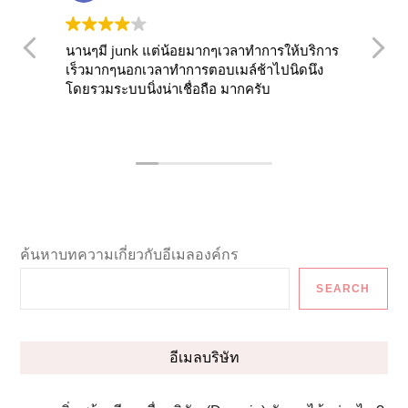
นานๆมี junk แต่น้อยมากๆเวลาทำการให้บริการ
O
เร็วมากๆนอกเวลาทำการตอบเมล์ช้าไปนิดนึง
f
โดยรวมระบบนิ่งน่าเชื่อถือ มากครับ
years. The s
r
f
d
a
t
f
i
i
ค้นหาบทความเกี่ยวกับอีเมลองค์กร
su
l
SEARCH
w
L
อีเมลบริษัท