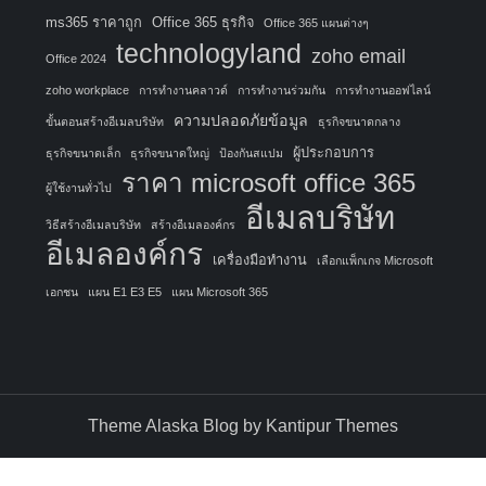
ms365 ราคาถูก
Office 365 ธุรกิจ
Office 365 แผนต่างๆ
technologyland
zoho email
Office 2024
zoho workplace
การทำงานคลาวด์
การทำงานร่วมกัน
การทำงานออฟไลน์
ความปลอดภัยข้อมูล
ขั้นตอนสร้างอีเมลบริษัท
ธุรกิจขนาดกลาง
ผู้ประกอบการ
ธุรกิจขนาดเล็ก
ธุรกิจขนาดใหญ่
ป้องกันสแปม
ราคา microsoft office 365
ผู้ใช้งานทั่วไป
อีเมลบริษัท
วิธีสร้างอีเมลบริษัท
สร้างอีเมลองค์กร
อีเมลองค์กร
เครื่องมือทำงาน
เลือกแพ็กเกจ Microsoft
เอกชน
แผน E1 E3 E5
แผน Microsoft 365
Theme Alaska Blog by
Kantipur Themes