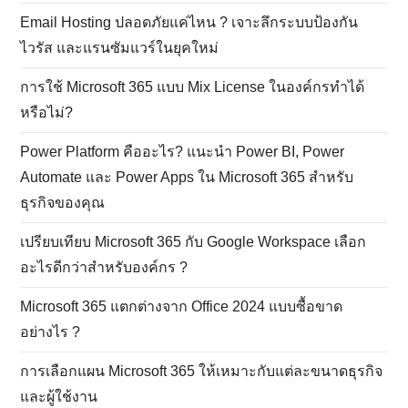
Email Hosting ปลอดภัยแค่ไหน ? เจาะลึกระบบป้องกัน
ไวรัส และแรนซัมแวร์ในยุคใหม่
การใช้ Microsoft 365 แบบ Mix License ในองค์กรทำได้
หรือไม่?
Power Platform คืออะไร? แนะนำ Power BI, Power
Automate และ Power Apps ใน Microsoft 365 สำหรับ
ธุรกิจของคุณ
เปรียบเทียบ Microsoft 365 กับ Google Workspace เลือก
อะไรดีกว่าสำหรับองค์กร ?
Microsoft 365 แตกต่างจาก Office 2024 แบบซื้อขาด
อย่างไร ?
การเลือกแผน Microsoft 365 ให้เหมาะกับแต่ละขนาดธุรกิจ
และผู้ใช้งาน