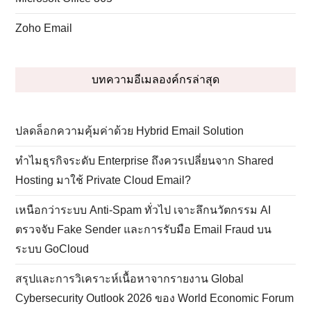
Zoho Email
บทความอีเมลองค์กรล่าสุด
ปลดล็อกความคุ้มค่าด้วย Hybrid Email Solution
ทำไมธุรกิจระดับ Enterprise ถึงควรเปลี่ยนจาก Shared
Hosting มาใช้ Private Cloud Email?
เหนือกว่าระบบ Anti-Spam ทั่วไป เจาะลึกนวัตกรรม AI
ตรวจจับ Fake Sender และการรับมือ Email Fraud บน
ระบบ GoCloud
สรุปและการวิเคราะห์เนื้อหาจากรายงาน Global
Cybersecurity Outlook 2026 ของ World Economic Forum