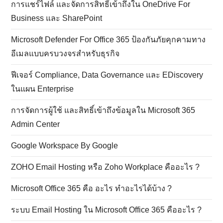
การแชร์ไฟล์ และจัดการสิทธิ์เข้าถึงใน OneDrive For
Business และ SharePoint
Microsoft Defender For Office 365 ป้องกันภัยคุกคามทาง
อีเมลแบบครบวงจรสำหรับธุรกิจ
ฟีเจอร์ Compliance, Data Governance และ EDiscovery
ในแผน Enterprise
การจัดการผู้ใช้ และสิทธิ์เข้าถึงข้อมูลใน Microsoft 365
Admin Center
Google Workspace By Google
ZOHO Email Hosting หรือ Zoho Workplace คืออะไร ?
Microsoft Office 365 คือ อะไร ทำอะไรได้บ้าง ?
ระบบ Email Hosting ใน Microsoft Office 365 คืออะไร ?