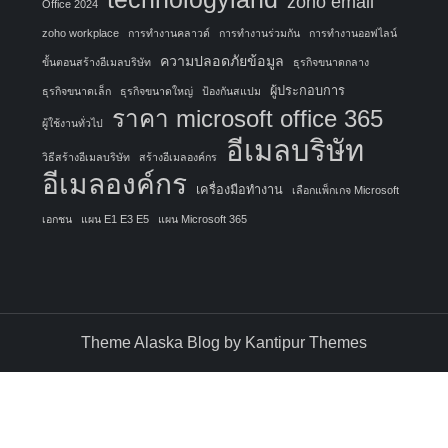
zoho email
Office 2024
zoho workplace
การทำงานคลาวด์
การทำงานร่วมกัน
การทำงานออฟไลน์
ความปลอดภัยข้อมูล
ขั้นตอนสร้างอีเมลบริษัท
ธุรกิจขนาดกลาง
ผู้ประกอบการ
ธุรกิจขนาดเล็ก
ธุรกิจขนาดใหญ่
ป้องกันสแปม
ราคา microsoft office 365
ผู้ใช้งานทั่วไป
อีเมลบริษัท
วิธีสร้างอีเมลบริษัท
สร้างอีเมลองค์กร
อีเมลองค์กร
เครื่องมือทำงาน
เลือกแพ็กเกจ Microsoft
เอกชน
แผน E1 E3 E5
แผน Microsoft 365
Theme Alaska Blog by
Kantipur Themes