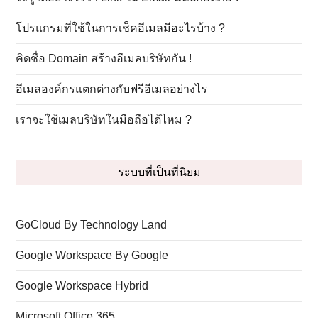
โปรแกรมที่ใช้ในการเช็คอีเมลมีอะไรบ้าง ?
คิดชื่อ Domain สร้างอีเมลบริษัทกัน !
อีเมลองค์กรแตกต่างกับฟรีอีเมลอย่างไร
เราจะใช้เมลบริษัทในมือถือได้ไหม ?
ระบบที่เป็นที่นิยม
GoCloud By Technology Land
Google Workspace By Google
Google Workspace Hybrid
Microsoft Office 365