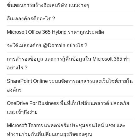
ขั้นตอนการสร้างอีเมลบริษัท แบบง่ายๆ
อีเมลองค์กรคืออะไร ?
Microsoft Office 365 Hybrid ราคาถูกประหยัด
จะใช้เมลองค์กร @Domain อย่างไร ?
การสำรองข้อมูล และการกู้คืนข้อมูลใน Microsoft 365 ทำ
อย่างไร ?
SharePoint Online ระบบจัดการเอกสารและเว็บไซต์ภายใน
องค์กร
OneDrive For Business พื้นที่เก็บไฟล์บนคลาวด์ ปลอดภัย
และเข้าถึงง่าย
Microsoft Teams แพลตฟอร์มประชุมออนไลน์ แชท และ
ทำงานร่วมกันที่เปลี่ยนเกมธุรกิจของคุณ