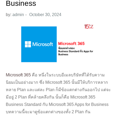
Business
by:
admin
Microsoft 365
คือ หนึ่งในระบบอีเมลบริษัทที่ได้รับความ
นิยมเป็นอย่างมาก ซึ่ง Microsoft 365 นั้นมีให้บริการหลาก
หลาย Plan และแต่ละ Plan ก็มีข้อแตกต่างกันออกไป แต่จะ
มีอยู่ 2 Plan ที่คล้ายคลึงกัน นั้นก็คือ Microsoft 365
Business Standard กับ Microsoft 365 Apps for Business
บทความนี้จะมาดูข้อแตกต่างของทั้ง 2 Plan กัน