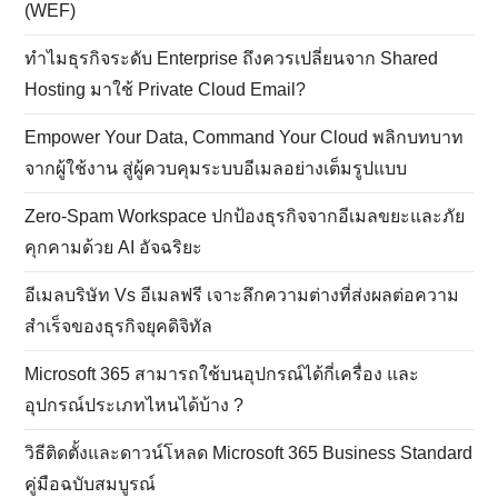
(WEF)
ทำไมธุรกิจระดับ Enterprise ถึงควรเปลี่ยนจาก Shared
Hosting มาใช้ Private Cloud Email?
Empower Your Data, Command Your Cloud พลิกบทบาท
จากผู้ใช้งาน สู่ผู้ควบคุมระบบอีเมลอย่างเต็มรูปแบบ
Zero-Spam Workspace ปกป้องธุรกิจจากอีเมลขยะและภัย
คุกคามด้วย AI อัจฉริยะ
อีเมลบริษัท Vs อีเมลฟรี เจาะลึกความต่างที่ส่งผลต่อความ
สำเร็จของธุรกิจยุคดิจิทัล
Microsoft 365 สามารถใช้บนอุปกรณ์ได้กี่เครื่อง และ
อุปกรณ์ประเภทไหนได้บ้าง ?
วิธีติดตั้งและดาวน์โหลด Microsoft 365 Business Standard
คู่มือฉบับสมบูรณ์