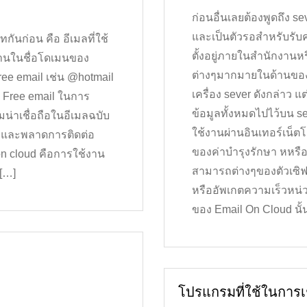
ก่อนอื่นเลยต้องพูดถึง se
และเป็นตัวรอสำหรับรับคำส
ทกันก่อน คือ อีเมลที่ใช้
ตั้งอยู่ภายในสำนักงานห
งานในชื่อโดเมนของ
ต่างๆมากมายในด้านของ 
ree email เช่น @hotmail
เครื่อง sever ดังกล่าว 
้ Free email ในการ
ข้อมูลทั้งหมดไปไว้บน s
ามน่าเชื่อถือในอีเมลฉบับ
ใช้งานผ่านอินเทอร์เน็ตโ
อถือและพลาดการติดต่อ
ของค่าบำรุงรักษา หหรือไ
 on cloud คือการใช้งาน
สามารถต่างๆของตัวเซิฟเวอ
 […]
หรืออัพเกตความเร็วหน่
ของ Email On Cloud นั้
โปรแกรมที่ใช้ในการเช