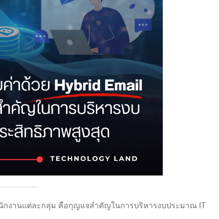
งพนักงานแต่ละกลุ่ม คือกุญแจสำคัญในการบริหารงบประมาณ IT