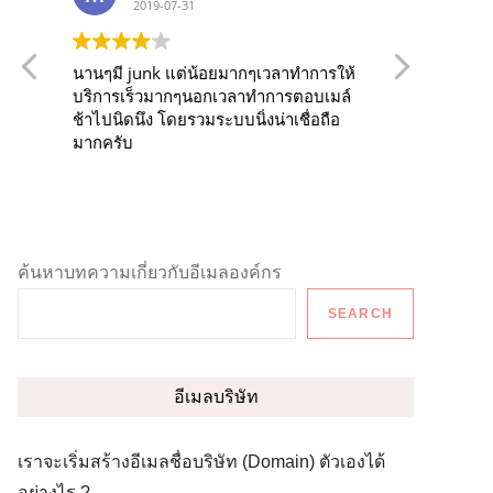
2019-07-31
2
นานๆมี junk แต่น้อยมากๆเวลาทำการให้
Our comp
บริการเร็วมากๆนอกเวลาทำการตอบเมล์
service 
ช้าไปนิดนึง โดยรวมระบบนิ่งน่าเชื่อถือ
over the last 
มากครับ
runs very
Also, it
from web
all devi
love the
to manip
ค้นหาบทความเกี่ยวกับอีเมลองค์กร
and functionality. 
of this 
SEARCH
no matte
incident
support 
you are 
อีเมลบริษัท
solution,
recomme
เราจะเริ่มสร้างอีเมลชื่อบริษัท (Domain) ตัวเองได้
อย่างไร ?