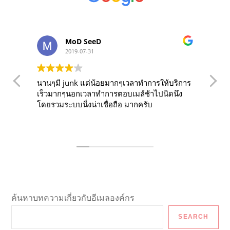
MoD SeeD
2019-07-31
นานๆมี junk แต่น้อยมากๆเวลาทำการให้บริการ
O
เร็วมากๆนอกเวลาทำการตอบเมล์ช้าไปนิดนึง
f
โดยรวมระบบนิ่งน่าเชื่อถือ มากครับ
years. The s
r
f
d
a
t
f
i
i
ค้นหาบทความเกี่ยวกับอีเมลองค์กร
su
l
SEARCH
w