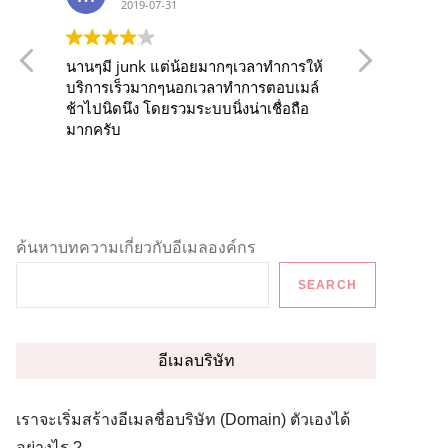
2019-07-31
2
นานๆมี junk แต่น้อยมากๆเวลาทำการให้
Our comp
บริการเร็วมากๆนอกเวลาทำการตอบเมล์
service 
ช้าไปนิดนึง โดยรวมระบบนิ่งน่าเชื่อถือ
over the last 
มากครับ
runs very
Also, it
from web
all devi
love the
to manip
ค้นหาบทความเกี่ยวกับอีเมลองค์กร
and functionality. 
of this 
SEARCH
no matte
incident
support 
you are 
อีเมลบริษัท
solution,
recomme
เราจะเริ่มสร้างอีเมลชื่อบริษัท (Domain) ตัวเองได้
อย่างไร ?