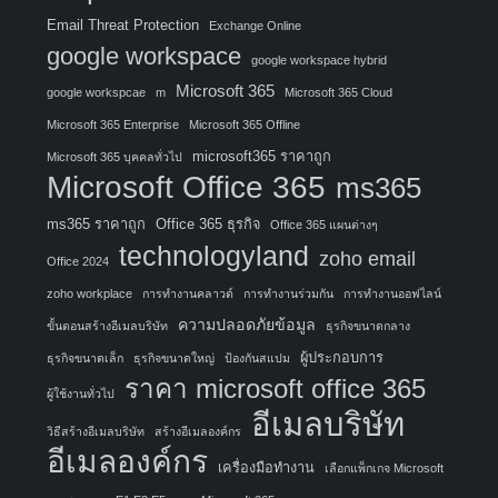
Email Threat Protection
Exchange Online
google workspace
google workspace hybrid
Microsoft 365
google workspcae
m
Microsoft 365 Cloud
Microsoft 365 Enterprise
Microsoft 365 Offline
microsoft365 ราคาถูก
Microsoft 365 บุคคลทั่วไป
Microsoft Office 365
ms365
ms365 ราคาถูก
Office 365 ธุรกิจ
Office 365 แผนต่างๆ
technologyland
zoho email
Office 2024
zoho workplace
การทำงานคลาวด์
การทำงานร่วมกัน
การทำงานออฟไลน์
ความปลอดภัยข้อมูล
ขั้นตอนสร้างอีเมลบริษัท
ธุรกิจขนาดกลาง
ผู้ประกอบการ
ธุรกิจขนาดเล็ก
ธุรกิจขนาดใหญ่
ป้องกันสแปม
ราคา microsoft office 365
ผู้ใช้งานทั่วไป
อีเมลบริษัท
วิธีสร้างอีเมลบริษัท
สร้างอีเมลองค์กร
อีเมลองค์กร
เครื่องมือทำงาน
เลือกแพ็กเกจ Microsoft