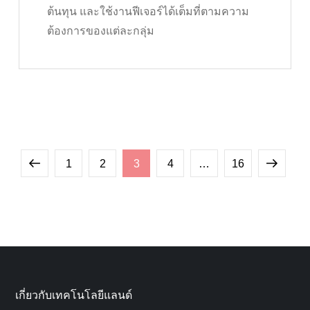
ต้นทุน และใช้งานฟีเจอร์ได้เต็มที่ตามความ
ต้องการของแต่ละกลุ่ม
Posts
Previous
Page
Page
Page
Page
Page
Next
1
2
3
4
…
16
pagination
page
page
เกี่ยวกับเทคโนโลยีแลนด์