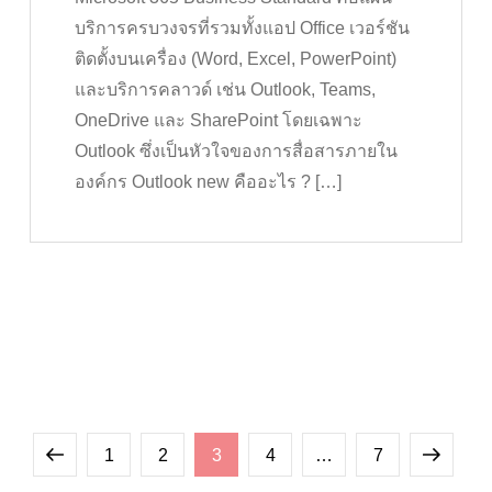
บริการครบวงจรที่รวมทั้งแอป Office เวอร์ชัน
ติดตั้งบนเครื่อง (Word, Excel, PowerPoint)
และบริการคลาวด์ เช่น Outlook, Teams,
OneDrive และ SharePoint โดยเฉพาะ
Outlook ซึ่งเป็นหัวใจของการสื่อสารภายใน
องค์กร Outlook new คืออะไร ? […]
Posts
Previous
Page
Page
Page
Page
Page
Next
1
2
3
4
…
7