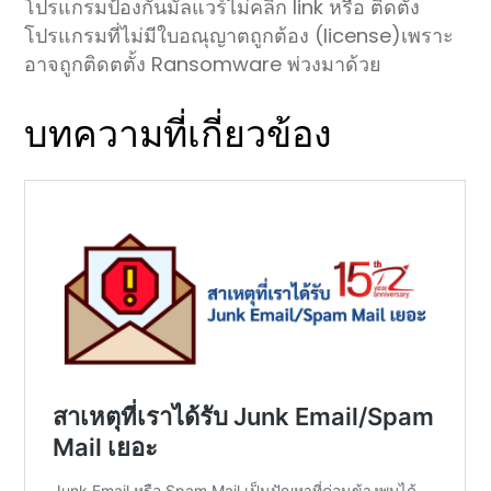
โปรแกรมป้องกันมัลแวร์ไม่คลิก link หรือ ติดตั้ง
โปรแกรมที่ไม่มีใบอณุญาตถูกต้อง (license)เพราะ
อาจถูกติดตตั้ง Ransomware พ่วงมาด้วย
บทความที่เกี่ยวข้อง