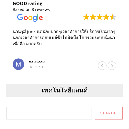
GOOD rating
Based on 8 reviews
นานๆมี junk แต่น้อยมากๆเวลาทำการให้บริการเร็วมากๆ
นอกเวลาทำการตอบเมล์ช้าไปนิดนึง โดยรวมระบบนิ่งน่า
เชื่อถือ มากครับ
MoD SeeD
2019-07-31
เทคโนโลยีแลนด์
n
Search
SEARCH