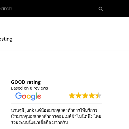
arch
osting
GOOD rating
Based on 8 reviews
นานๆมี junk แต่น้อยมากๆเวลาทำการให้บริการ
Our com
เร็วมากๆนอกเวลาทำการตอบเมล์ช้าไปนิดนึง โดย
from Te
รวมระบบนิ่งน่าเชื่อถือ มากครับ
years. The solution runs very fast with high
reliabil