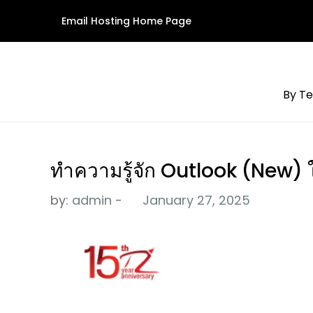
Skip
Email Hosting Home Page
to
content
By Te
ทำความรู้จัก Outlook (New) ใ
by:
admin